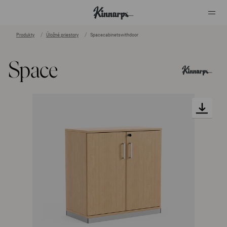
Produkty
Úložné priestory
Spacecabinetswithdoor
?
?
Space