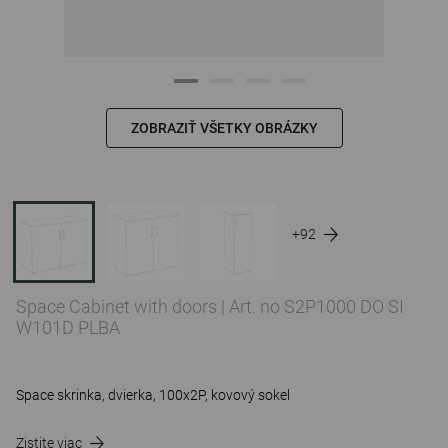
ZOBRAZIŤ VŠETKY OBRÁZKY
+92
Space Cabinet with doors
|
Art. no S2P1000 DO SI
W101D PLBA
Space skrinka, dvierka, 100x2P, kovový sokel
Zistite viac