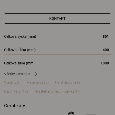
KONTAKT
Celková výška (mm)
801
Celková hĺbka (mm)
400
Celková šírka (mm)
1000
Všetky vlastnosti
Vlastnosti
Materiály
(35)
Na stiahnutie (3)
Certifikáty (
15
)
The Better Effect Index (2,17)
Certifikáty