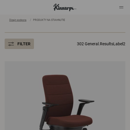
Dizajn podpora
PRODUKTY NA STIAHNUTIE
?
?
FILTER
302 General.ResultsLabel2