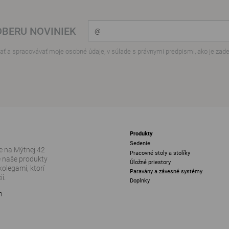
DBERU NOVINIEK
ť a spracovávať moje osobné údaje, v súlade s právnymi predpismi, ako je zad
Produkty
Sedenie
 na Mýtnej 42
Pracovné stoly a stolíky
e naše produkty
Úložné priestory
kolegami, ktorí
Paravány a závesné systémy
i.
Doplnky
m