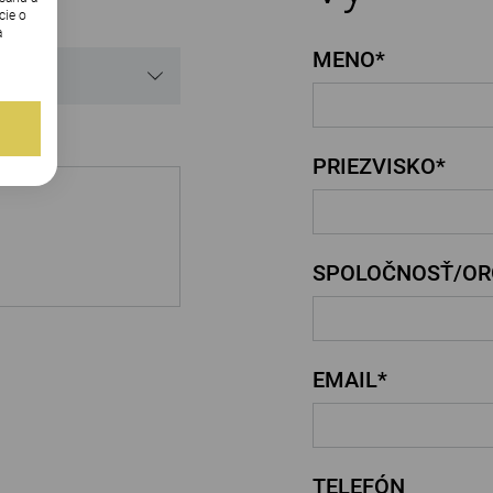
cie o
a
MENO*
PRIEZVISKO*
SPOLOČNOSŤ/OR
EMAIL*
TELEFÓN