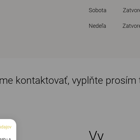
Sobota Zatvor
Nedeľa Zatvor
e kontaktovať, vyplňte prosím 
údajov
Vy
bsahu a