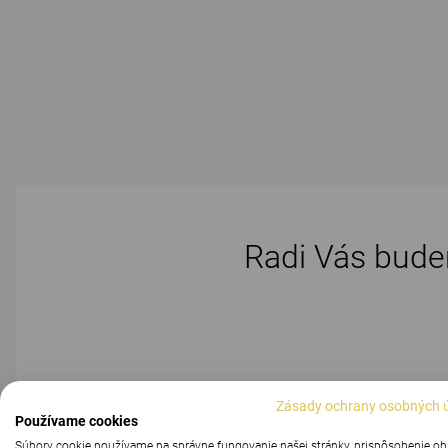
Radi Vás budem
Zásady ochrany osobných 
Predmet
Používame cookies
Súbory cookie používame na správne fungovanie našej stránky, prispôsobenie o