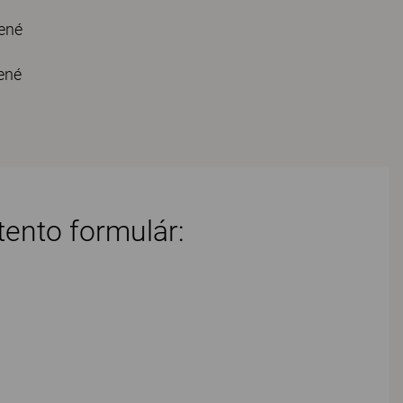
ené
ené
tento formulár: