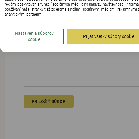
reklám, poskytovanie funkcií sociálnych médií a na analýzu návštevnosti. Informá
používaní našej stránky tiež zdieľame s našimi sociálnymi médiami, reklamnými 
analytickými partnermi.
Nastavenia súborov
Prijať všetky súbory cookie
SPRÁVA
cookie
PRILOŽIŤ SÚBOR