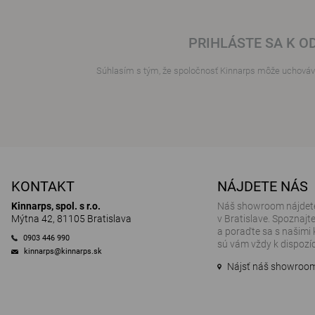
PRIHLÁSTE SA K O
Súhlasím s tým, že spoločnosť Kinnarps môže uchováva
KONTAKT
NÁJDETE NÁS
Kinnarps, spol. s r.o.
Náš showroom nájdete
Mýtna 42, 81105 Bratislava
v Bratislave. Spoznajt
a poraďte sa s našimi 
0903 446 990
sú vám vždy k dispozíci
kinnarps@kinnarps.sk
Nájsť náš showroo