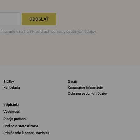
ODOSLAŤ
efinované v našich
Pravidlách ochrany osobných údajov
.
Služby
O nás
Kancelária
Korporátne informácie
Ochrana osobných údajov
Inšpirácia
Vedomosti
Dizajn podpora
Údržba a starostlivosť
Prihlásenie k odberu noviniek