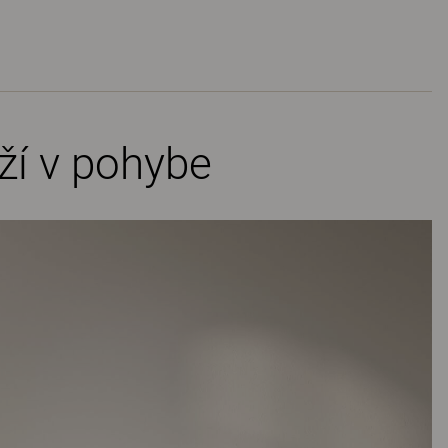
ží v pohybe