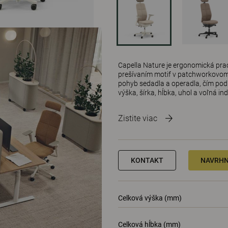
Capella Nature je ergonomická pr
prešívaním motif v patchworkovom
pohyb sedadla a operadla, čím pod
výška, šírka, hĺbka, uhol a voľná in
Zistite viac
KONTAKT
NAVRHN
Celková výška (mm)
Celková hĺbka (mm)