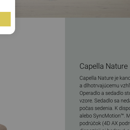
Capella Nature
Capella Nature je kanc
a dlhotrvajúcemu vzhľ
Operadlo a sedadlo st
vzore. Sedadlo sa ne
počas sedenia. K disp
alebo SyncMotion™. M
podrúčok (4D AX podr