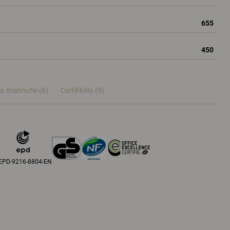
655
450
a stiahnutie (6)
Certifikáty (
9
)
EPD-9216-8804-EN