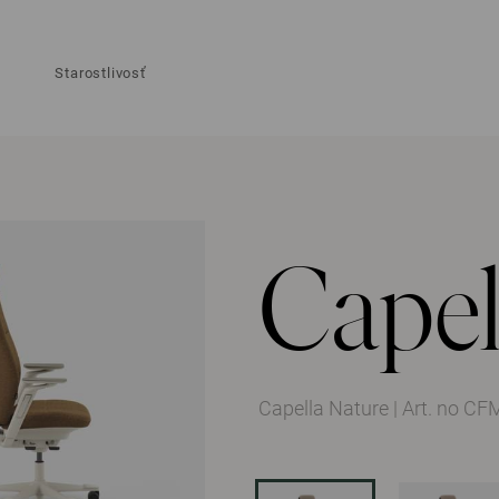
Starostlivosť
Capel
Capella Nature
|
Art. no C