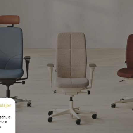
údajov
bsahu a
cie o
a