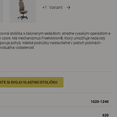
+1
Variant
acovná stolička s čalúneným sedadlom, stredne vysokým operadlom a
 vzore. Má mechanizmus FreeMotion®, ktorý umožňuje nezávislý
poruje pohyb. Mäkké podrúčky nastaviteľné v piatich polohách -
dividuálna vzdialenosť.
ITE SI SVOJU VLASTNÚ STOLIČKU
1020-1240
620