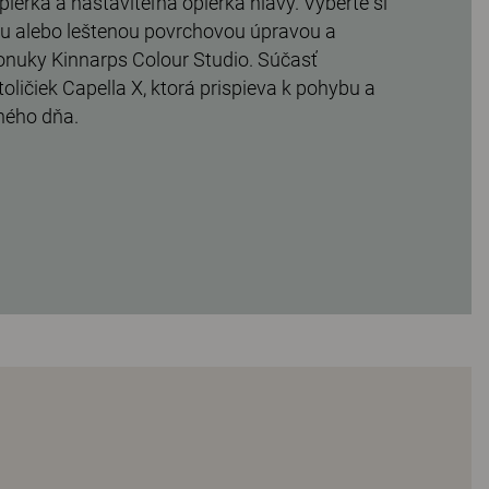
pierka a nastaviteľná opierka hlavy. Vyberte si
ou alebo leštenou povrchovou úpravou a
onuky Kinnarps Colour Studio. Súčasť
oličiek Capella X, ktorá prispieva k pohybu a
ného dňa.