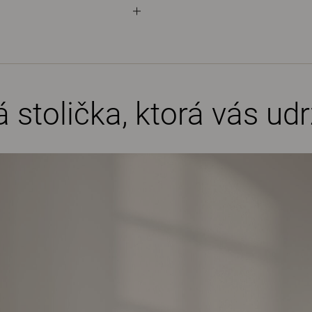
stolička, ktorá vás udr