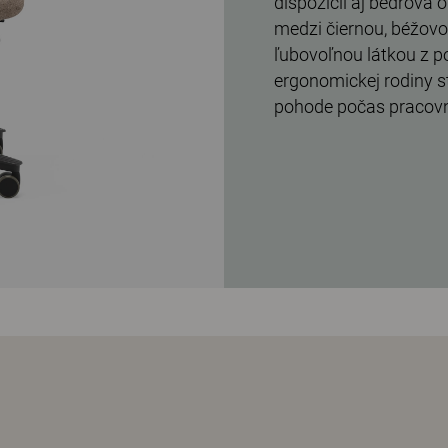
dispozícii aj bedrová o
medzi čiernou, béžov
ľubovoľnou látkou z p
ergonomickej rodiny st
pohode počas pracov