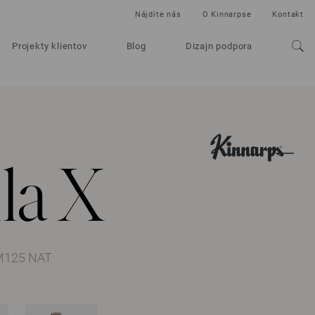
Nájdite nás
O Kinnarpse
Kontakt
Projekty klientov
Blog
Dizajn podpora
la X
FM125 NAT