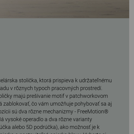
elárska stolička, ktorá prispieva k udržateľnému
adu v rôznych typoch pracovných prostredí.
oličky majú prešívanie motif v patchworkovom
dá zablokovať, čo vám umožňuje pohybovať sa aj
ozícii sú dva rôzne mechanizmy - FreeMotion®
á vysoké operadlo a dva rôzne varianty
účka alebo 5D podrúčka), ako možnosť je k