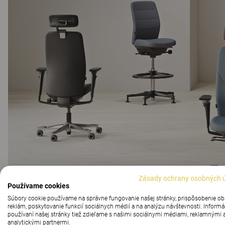
Zásady ochrany osobných 
Používame cookies
Súbory cookie používame na správne fungovanie našej stránky, prispôsobenie o
reklám, poskytovanie funkcií sociálnych médií a na analýzu návštevnosti. Informá
používaní našej stránky tiež zdieľame s našimi sociálnymi médiami, reklamnými 
analytickými partnermi.