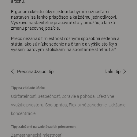
a tichu.
Ergonomické stoličky s jednoduchými možnosťami
nastavení sa ľahko prispôsobia každému jednotlivcovi.
Výškovo nastaviteľné pracovné stoly umožňujú ľahkú
zmenu pracovnej pozície.
Prečo nezariadiť miestnosť rôznymi spôsobmi sedenia a
státia, ako sú nízke sedenie na čítanie a vyššie stolíky s
vyššími barovými stoličkami na spontánne stretnutia?
Predchádzajúci tip
Ďalší tip
Tipy na základe účelu:
Udržateľnosť
Bezpečnosť
Zdravie a pohoda
Efektívne
využitie priestoru
Spolupráca
Flexibilné zariadenie
Udržanie
koncentrácie
Tipy založené na vzdelávacích priestoroch:
Zamestnanecká miestnosť