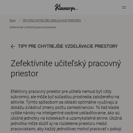
Školy
TIPY PRE CHYTREJŠIE VZDELÁVACIE PRIESTORY
Zefektívnite učiteľský pracovný priestor
?
?
TIPY PRE CHYTREJŠIE VZDELÁVACIE PRIESTORY
Zefektívnite učiteľský pracovný
priestor
Efektívny pracovný priestor pre učiteľa nemusí byť vždy
súkromný, ale môže byť súčasťou prostredia založeného na
aktivite. Týmto spôsobom sa oblasti optimálne využívajú a
dokážu zvládnuť zmeny počtu zamestnancov. To tiež kladie
vyššie nároky na inteligentné osobné uskladňovanie, ako sú
úložné jednotky na kolieskach a uzamykateľné skrine. Úložná
jednotka môže slúžiť aj na rozdelenie priestoru medzi
pracoviskami, aby každý jednotlivec mohol pracovať v pokoji