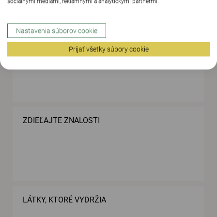
sociálnymi médiami, reklamnými a analytickými partnermi.
Nastavenia súborov cookie
FLEXIBILNÝ NÁBYTOK, JEDNODUCHÝ NA
PREMIESTŇOVANIE
Prijať všetky súbory cookie
ZDIEĽAJTE ZNALOSTI
LÁTKY, KTORÉ VYDRŽIA