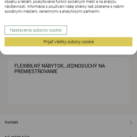
obsahu a reklám, poskytovanie funkcií sociálnych médií a na analýzu
návštevnosti. Informácie o používaní našej stránky tiež zdieľame s našimi
sociálnymi médiami, reklamnými a analytickými partnermi.
POPROSTE ŠTUDENTOV, NECH ROZHODNÚ O
DIZAJNE INTERIÉRU
Nastavenia súborov cookie
Prijať všetky súbory cookie
FLEXIBILNÝ NÁBYTOK, JEDNODUCHÝ NA
PREMIESTŇOVANIE
Kontakt