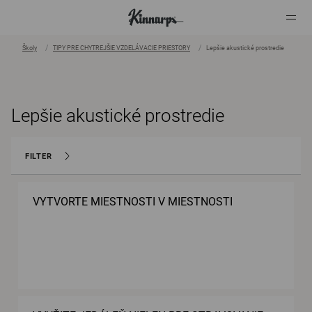
Školy
TIPY PRE CHYTREJŠIE VZDELÁVACIE PRIESTORY
Lepšie akustické prostredie
?
?
Lepšie akustické prostredie
FILTER
VYTVORTE MIESTNOSTI V MIESTNOSTI