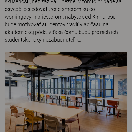
skúsenosti, než zažívajú bežne. V tomto prípade sa
osvedčilo sledovať trend smerom ku co-
workingovým priestorom: nábytok od Kinnarpsu
bude motivovať študentov tráviť viac času na
akademickej pôde, vďaka čomu budú pre nich ich
študentské roky nezabudnuteľné.