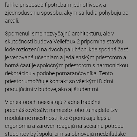
ľahko prispôsobiť potrebám jednotlivcov, a
zjednodušeniu spôsobu, akým sa ľudia pohybujú po
areáli.
Spomenuli sme nezvyčajnú architektúru, ale v
skutočnosti budova Vellefaux 2 pripomína stavbu
lode rozloženú na dvoch palubách, kde spodná časť
je venovaná učebniam a jedálenským priestorom a
horná časť je spoločným priestorom s harmonickou
dekoráciou v podobe pomarančovníka. Tento
priestor umožňuje kontakt so všetkými ľuďmi
pracujúcimi v budove, ako aj študentmi.
V priestoroch neexistujú žiadne tradičné
prednáškové sály; namiesto toho tu nájdete tzv.
modulárne miestnosti, ktoré ponúkajú lepšiu
ergonómiu a zároveň reagujú na sociálnu potrebu
študentov byť spolu, čím sa obnovujú medziľudské