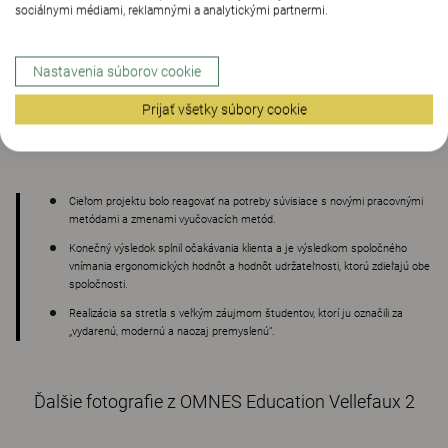
sociálnymi médiami, reklamnými a analytickými partnermi.
Nastavenia súborov cookie
ZHRNUTIE :
Prijať všetky súbory cookie
Cieľom projektu bolo reagovať na potreby súvisiace s novými pracovnými
metódami a zmenami vyučovacích metód.
Konečný výsledok splnil očakávania klienta a je výsledkom spoločného
vnímania ergonomických hodnôt a hodnôt udržateľnosti, ktorú zdieľajú obe
spoločnosti.
Realizácia sa stretla s veľkým záujmom študentov, ktorí ju označili za
„vydarenú, modernú a naozaj premyslenú“.
Ďalšie fotografie z OMNES Education Vellefaux 2