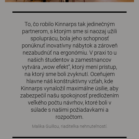
To, čo robilo Kinnarps tak jedinečným
partnerom, s ktorým sme si naozaj užili
spoluprácu, bola jeho schopnosť
ponúknuť inovatívny nábytok a zároveň
nezabudnúť na ergonómiu. V praxi to u
našich študentov a zamestnancov
vytvára „wow efekt“, ktorý mení prístup,
na ktorý sme boli zvyknutí. Oceňujem
hlavne náš konštruktívny vzťah, kde
Kinnarps vynaložil maximálne úsilie, aby
zabezpečil našu spokojnosť predložením
veľkého počtu návrhov, ktoré boli v
súlade s našimi požiadavkami a
rozpočtom.
Malika Guillou, riaditeľka nehnuteľností.