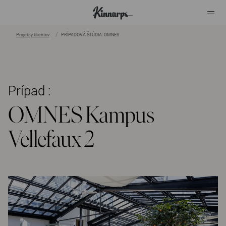
Projekty klientov
PRÍPADOVÁ ŠTÚDIA: OMNES
?
?
Prípad :
OMNES Kampus
Vellefaux 2