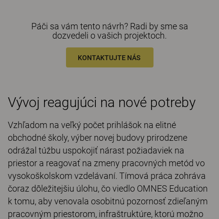
Páči sa vám tento návrh? Radi by sme sa
dozvedeli o vašich projektoch.
KONTAKTUJTE NÁS
Vývoj reagujúci na nové potreby
Vzhľadom na veľký počet prihlášok na elitné
obchodné školy, výber novej budovy prirodzene
odrážal túžbu uspokojiť nárast požiadaviek na
priestor a reagovať na zmeny pracovných metód vo
vysokoškolskom vzdelávaní. Tímová práca zohráva
čoraz dôležitejšiu úlohu, čo viedlo OMNES Education
k tomu, aby venovala osobitnú pozornosť zdieľaným
pracovným priestorom, infraštruktúre, ktorú možno