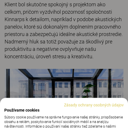
Klient bol skutočne spokojný s projektom ako
celkom, pričom vyzdvihol pozornosť spoločnosti
Kinnarps k detailom, napríklad v podobe akustických
panelov, ktoré sú dokonalým doplnením pracovného
priestoru a zabezpečujú ideálne akustické prostredie.
Nadmerný hluk sa totiž považuje za škodlivý pre
produktivitu a negatívne ovplyvňuje našu
koncentráciu, úroveň stresu a kreativitu.
Zásady ochrany osobných údajov
Používame cookies
Súbory cookie používame na správne fungovanie našej stránky, prispôsobenie
obsahu a reklám, poskytovanie funkcií sociálnych médií a na analýzu
návštevnosti. Informácie o používaní našej stránky tiež zdieľame s našimi