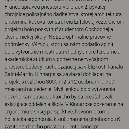
France úpravou priestoru Vellefaux 2, bývalej
zbrojnice policajného riaditeľstva, ktorej architektúra
pripomína kovovú konštrukciu Eiffelovej veže. Cieľom
projektu bolo poskytnúť študentom Obchodnej a
ekonomickej školy INSEEC optimálne pracovné
podmienky. Výzvou, ktorú sa nám podarilo splniť,
bolo vytvorenie miestností vhodných pre terciárne a
akademické štúdium v ​​pomerne nezvyčajnom
priestore budovy nachádzajúcej sa v blízkosti kanálu
Saint-Martin. Kinnarps sa zaviazal dohliadať na
projekt s rozlohou 3000 m2 s 12 učebňami a 700
miestami na sedenie. Myšlienkou bolo vytvorenie
nového kampusu, do ktorého by sa presťahovali
existujúce oddelenia školy. V Kinnarpse pozeráme na
ergonómiu v širšej perspektíve, hovoríme tomu
holistická ergonómia, ktorá znamená plnohodnotný
zážitok z daného priestoru. Tento koncept