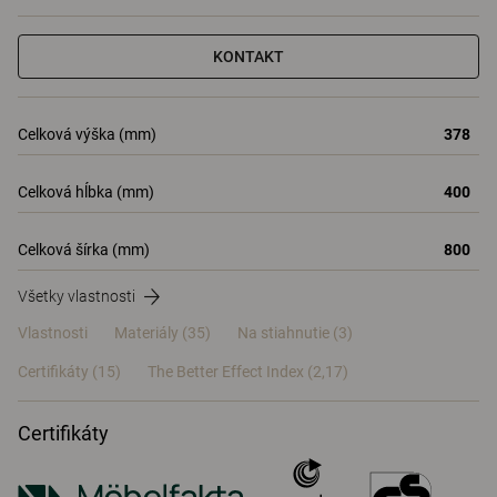
KONTAKT
Celková výška (mm)
378
Celková hĺbka (mm)
400
Celková šírka (mm)
800
Všetky vlastnosti
Vlastnosti
Materiály
(35)
Na stiahnutie (3)
Certifikáty (
15
)
The Better Effect Index (2,17)
Certifikáty