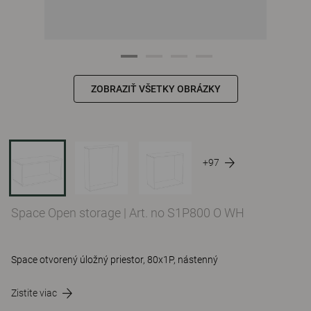
ZOBRAZIŤ VŠETKY OBRÁZKY
+97
Space Open storage
|
Art. no S1P800 O WH
Space otvorený úložný priestor, 80x1P, nástenný
Zistite viac