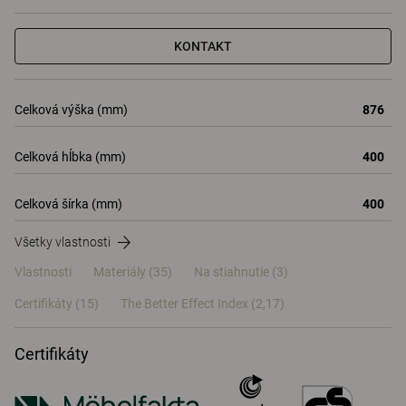
KONTAKT
Celková výška (mm)
876
Celková hĺbka (mm)
400
Celková šírka (mm)
400
Všetky vlastnosti
Vlastnosti
Materiály
(35)
Na stiahnutie (3)
Certifikáty (
15
)
The Better Effect Index (2,17)
Certifikáty