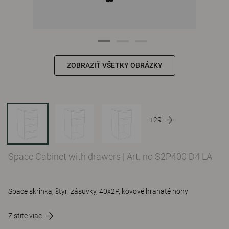
ZOBRAZIŤ VŠETKY OBRÁZKY
+29
Space Cabinet with drawers
|
Art. no S2P400 D4 LA
Space skrinka, štyri zásuvky, 40x2P, kovové hranaté nohy
Zistite viac