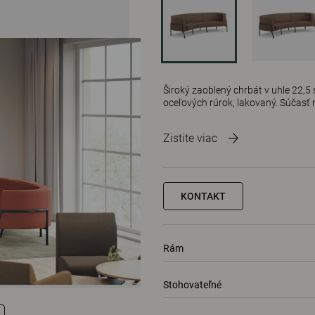
Široký zaoblený chrbát v uhle 22,
oceľových rúrok, lakovaný. Súčasť
Zistite viac
KONTAKT
Rám
Stohovateľné