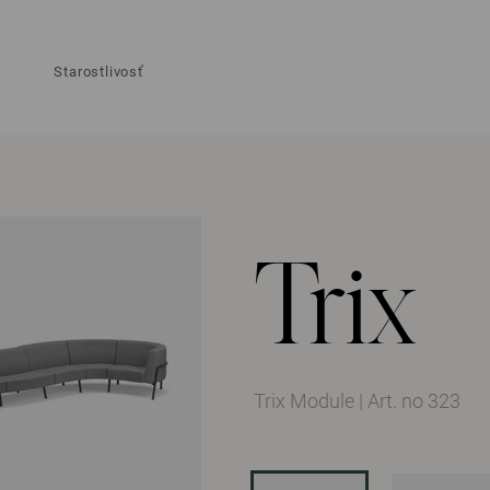
Starostlivosť
Trix
Trix Module
|
Art. no 323