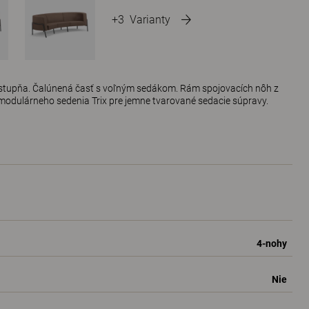
+3
Varianty
5 stupňa. Čalúnená časť s voľným sedákom. Rám spojovacích nôh z
 modulárneho sedenia Trix pre jemne tvarované sedacie súpravy.
4-nohy
Nie