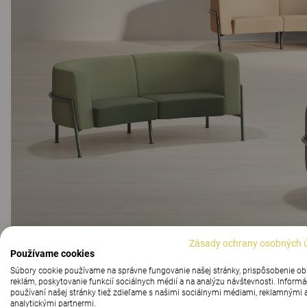
Zásady ochrany osobných 
Používame cookies
Súbory cookie používame na správne fungovanie našej stránky, prispôsobenie o
reklám, poskytovanie funkcií sociálnych médií a na analýzu návštevnosti. Informá
používaní našej stránky tiež zdieľame s našimi sociálnymi médiami, reklamnými 
analytickými partnermi.