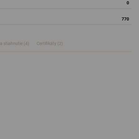
0
770
a stiahnutie (4)
Certifikáty (
2
)