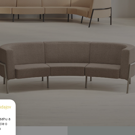
údajov
bsahu a
cie o
a