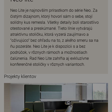
Neo Lite je najnovším prírastkom do série Neo. Za
čistým dizajnom, ktorý hovorí sám o sebe, stojí
solídny kus remesla. Všetky detaily boli starostlivo
otestované a preskúmané. Tieto línie vytvárajú
atraktívnu stoličku, ktorá vyzerá zaujímavo a
"oživujúco" bez ohľadu na to, z akého smeru sa na
ňu pozeráte. Neo Lite je k dispozícii s a bez
podrúčok, v rôznych rámoch a možnostiach
čalúnenia. Rad Neo Lite zahŕňa aj exkluzívne
konferenčné stoličky v rôznych variantoch.
Projekty klientov