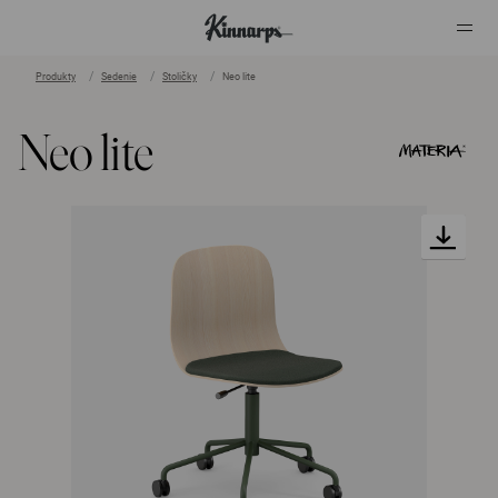
Produkty
Sedenie
Stoličky
Neo lite
?
?
Neo lite