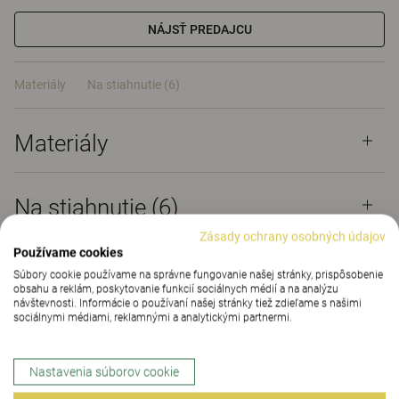
NÁJSŤ PREDAJCU
Materiály
Na stiahnutie (6)
Materiály
Na stiahnutie (
6
)
Zásady ochrany osobných údajov
Používame cookies
Súbory cookie používame na správne fungovanie našej stránky, prispôsobenie
obsahu a reklám, poskytovanie funkcií sociálnych médií a na analýzu
návštevnosti. Informácie o používaní našej stránky tiež zdieľame s našimi
Charlie
sociálnymi médiami, reklamnými a analytickými partnermi.
Kreslo Charlie je výsledkom dômyselného projektu,
Nastavenia súborov cookie
ktorého cieľom bolo navrhnúť zdravotnícke kreslo
budúcnosti. Bolo vyvinuté na základe súčasných