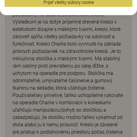
Prijať všetky súbory cookie
prísnych požiadaviek, ale aj s cieľom splniť budúce
požiadavky na ideálne zdravotnícke kreslo.
Výsledkom je na dotyk príjemné drevené kreslo v
estetickom dizajne s mäkkými tvarmi, kreslo, ktoré
zároveň spĺňa všetky požiadavky na odolnosť a
funkčnosť. Kreslo Charlie bolo vyvinuté na základe
prísnych požiadaviek na zdravotnícke kreslá. Je to
inkluzívna stolička s mäkkými tvarmi. Má stabilný
rám odolný proti prevráteniu po celej dĺžke, s
úchytom na operadle pre podporu. Stolička má
odnímateľné, umývateľné čalúnenie a gumovú
tkaninu na sedadle, ktorá uľahčuje čistenie.
Používateľsky prívetivé, ľahko uchopiteľné rukoväte
na operadle Charlie v kombinácii s kolieskami
uľahčujú manipuláciu/pohyb so stoličkou a
zabezpečujú, že stoličku možno ľahko vytiahnuť od
stola alebo ju k nemu prisunúť. Kreslo je závesné
pre prístup k podlahovému priestoru počas čistenia