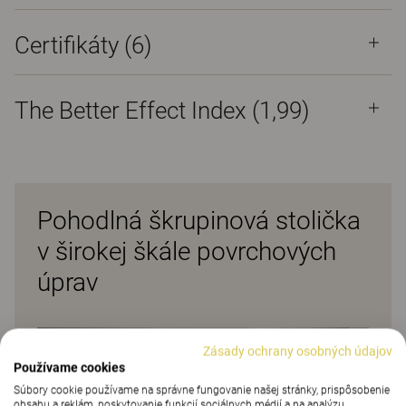
Certifikáty (
6
)
The Better Effect Index (1,99)
Pohodlná škrupinová stolička
v širokej škále povrchových
úprav
Zásady ochrany osobných údajov
Používame cookies
Súbory cookie používame na správne fungovanie našej stránky, prispôsobenie
obsahu a reklám, poskytovanie funkcií sociálnych médií a na analýzu