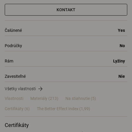
KONTAKT
Čalúnené
Yes
Podrúčky
No
Rám
Lyžiny
Zavesiteľné
Nie
Všetky vlastnosti
Vlastnosti
Materiály
(213)
Na stiahnutie (5)
Certifikáty (
6
)
The Better Effect Index (1,99)
Certifikáty