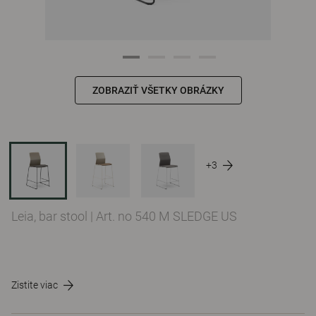
ZOBRAZIŤ VŠETKY OBRÁZKY
+3
Leia, bar stool
|
Art. no 540 M SLEDGE US
Zistite viac