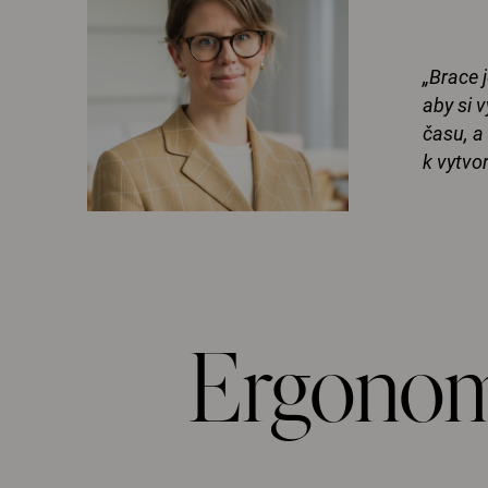
„Brace 
aby si 
času, a
k vytvo
Ergonomi