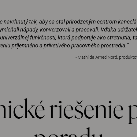
je navrhnutý tak, aby sa stal prirodzeným centrom kancelár
vymieňali nápady, konverzovali a pracovali. Vďaka udržate
 univerzálnej funkčnosti, ktorá podporuje ako stretnutia, t
reniu príjemného a prívetivého pracovného prostredia.“
- Mathilda Arned Nord, produkto
cké riešenie 