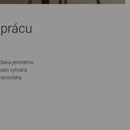
uprácu
. Vďaka jemnému
osti vytvára
acoviska.