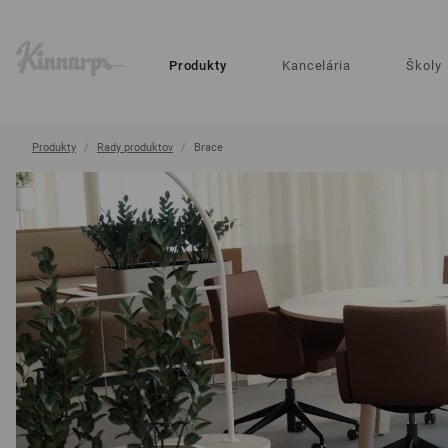
?
?
Produkty
Kancelária
Školy
Produkty
Rady produktov
Brace