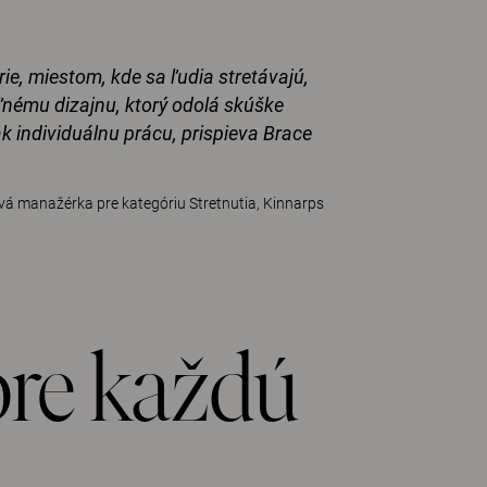
ie, miestom, kde sa ľudia stretávajú,
ľnému dizajnu, ktorý odolá skúške
ak individuálnu prácu, prispieva Brace
vá manažérka pre kategóriu Stretnutia, Kinnarps
pre každú