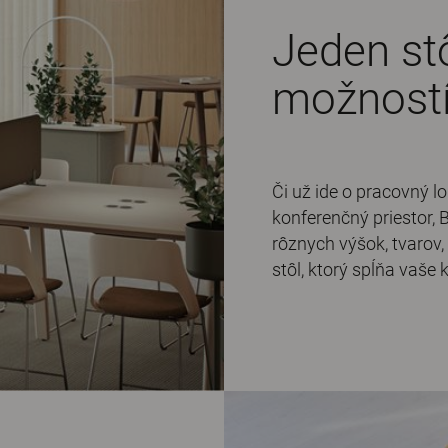
Jeden st
možností
Či už ide o pracovný 
konferenčný priestor, 
rôznych výšok, tvarov,
stôl, ktorý spĺňa vaše 