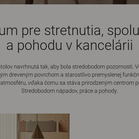
um pre stretnutia, spol
a pohodu v kancelárii
 stolov navrhnutá tak, aby bola stredobodom pozornosti
plým dreveným povrchom a starostlivo premyslenej funkčn
atmosféru, vďaka čomu sa stáva prirodzeným centrom pr
Stredobodom nápadov, práce a pohody.