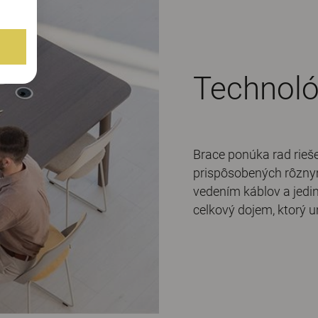
Technoló
Brace ponúka rad rieše
prispôsobených rôzny
vedením káblov a jedi
celkový dojem, ktorý u