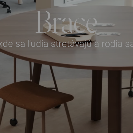
Brace
kde sa ľudia stretávajú a rodia 