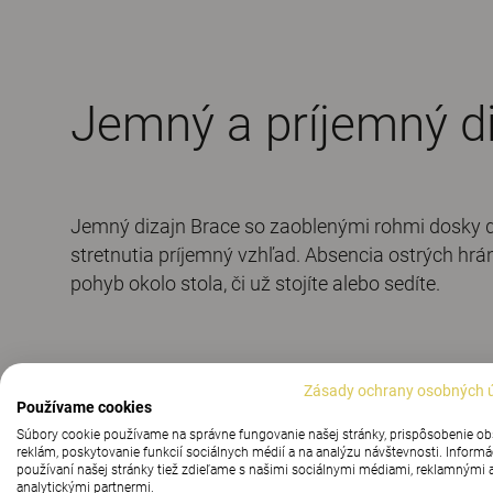
Jemný a príjemný d
Jemný dizajn Brace so zaoblenými rohmi dosky d
stretnutia príjemný vzhľad. Absencia ostrých hrá
pohyb okolo stola, či už stojíte alebo sedíte.
Zásady ochrany osobných 
Používame cookies
Súbory cookie používame na správne fungovanie našej stránky, prispôsobenie o
reklám, poskytovanie funkcií sociálnych médií a na analýzu návštevnosti. Informá
používaní našej stránky tiež zdieľame s našimi sociálnymi médiami, reklamnými 
analytickými partnermi.