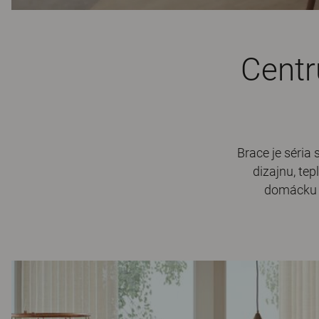
Centr
Brace je séria
dizajnu, te
domácku 