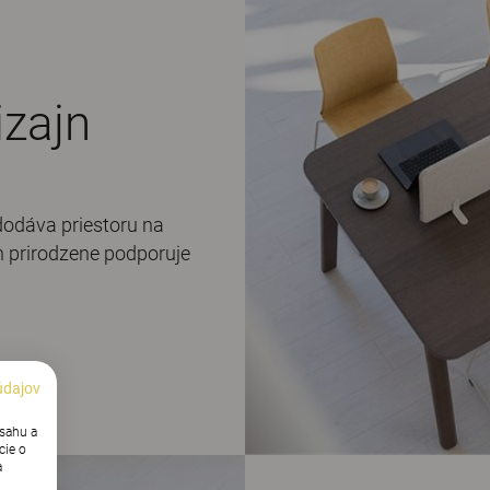
izajn
odáva priestoru na
n prirodzene podporuje
údajov
bsahu a
cie o
a