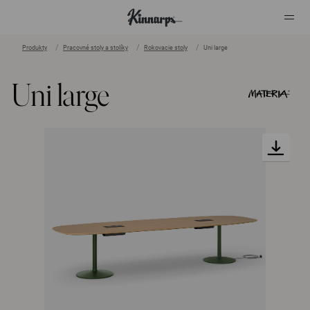
Produkty
Pracovné stoly a stolíky
Rokovacie stoly
Uni large
?
?
Uni large