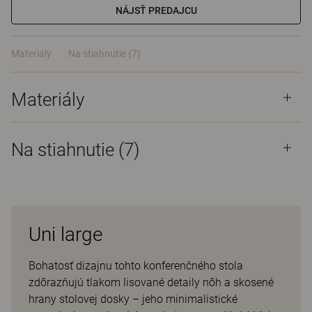
NÁJSŤ PREDAJCU
Materiály
Na stiahnutie (7)
Materiály
Na stiahnutie (
7
)
Uni large
Bohatosť dizajnu tohto konferenčného stola
zdôrazňujú tlakom lisované detaily nôh a skosené
hrany stolovej dosky – jeho minimalistické