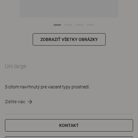
ZOBRAZIŤ VŠETKY OBRÁZKY
Uni large
S citom navrhnutý pre viaceré typy prostredí.
Zistite viac
KONTAKT