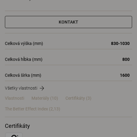
KONTAKT
Celková výška (mm)
830-1030
Celková hĺbka (mm)
800
Celková šírka (mm)
1600
Všetky vlastnosti
Vlastnosti
Materiály
(10)
Certifikáty (
3
)
The Better Effect Index (2,13)
Certifikáty