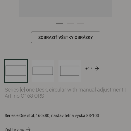
ZOBRAZIŤ VŠETKY OBRÁZKY
+17
Series [e] one Desk, circular with manual adjustment
|
Art. no O168 ORS
Series e One stôl, 160x80, nastaviteľná výška 83-103
Zistite viac