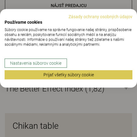
NÁJSŤ PREDAJCU
Zásady ochrany osobných údajov
Používame cookies
Materiály
Na stiahnutie (4)
The Better Effect Index (1,82)
Súbory cookie používame na správne fungovanie našej stránky, prispôsobenie
obsahu a reklám, poskytovanie funkcií sociálnych médií a na analýzu
návštevnosti. Informácie o používaní našej stránky tiež zdieľame s našimi
Materiály
sociálnymi médiami, reklamnými a analytickými partnermi.
Nastavenia súborov cookie
Na stiahnutie (
4
)
Prijať všetky súbory cookie
The Better Effect Index (1,82)
Chikan table