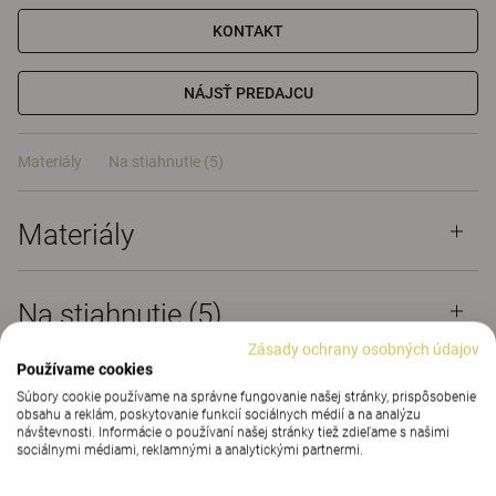
KONTAKT
NÁJSŤ PREDAJCU
Materiály
Na stiahnutie (5)
Materiály
Na stiahnutie (
5
)
Zásady ochrany osobných údajov
Používame cookies
Súbory cookie používame na správne fungovanie našej stránky, prispôsobenie
obsahu a reklám, poskytovanie funkcií sociálnych médií a na analýzu
návštevnosti. Informácie o používaní našej stránky tiež zdieľame s našimi
Konferenčný stolík Centrum
sociálnymi médiami, reklamnými a analytickými partnermi.