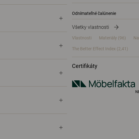
Odnímateľné čalúnenie
Všetky vlastnosti
Vlastnosti
Materiály
(96)
Na
The Better Effect Index (2,41)
Certifikáty
N