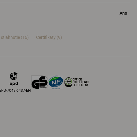
Áno
 stiahnutie (16)
Certifikáty (
9
)
EPD-7049-6437-EN