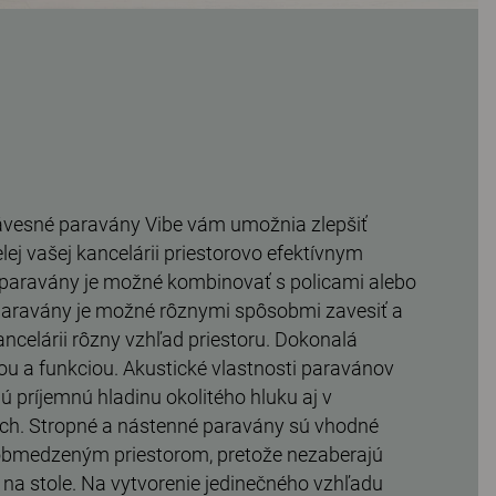
ávesné paravány Vibe vám umožnia zlepšiť
lej vašej kancelárii priestorovo efektívnym
aravány je možné kombinovať s policami alebo
paravány je možné rôznymi spôsobmi zavesiť a
kancelárii rôzny vzhľad priestoru. Dokonalá
 a funkciou. Akustické vlastnosti paravánov
ú príjemnú hladinu okolitého hluku aj v
ách. Stropné a nástenné paravány sú vhodné
 obmedzeným priestorom, pretože nezaberajú
 na stole. Na vytvorenie jedinečného vzhľadu