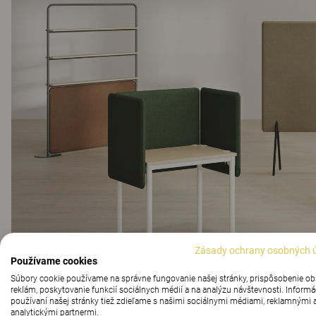
Zásady ochrany osobných 
Používame cookies
Súbory cookie používame na správne fungovanie našej stránky, prispôsobenie o
reklám, poskytovanie funkcií sociálnych médií a na analýzu návštevnosti. Informá
používaní našej stránky tiež zdieľame s našimi sociálnymi médiami, reklamnými 
analytickými partnermi.