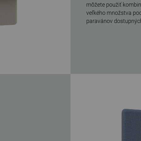
môžete použiť kombiná
veľkého množstva pod
paravánov dostupných v