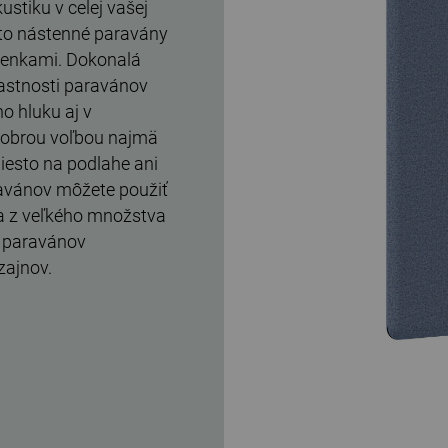
stiku v celej vašej
eto nástenné paravány
tenkami. Dokonalá
astnosti paravánov
o hluku aj v
dobrou voľbou najmä
iesto na podlahe ani
ravánov môžete použiť
va z veľkého množstva
h paravánov
zajnov.