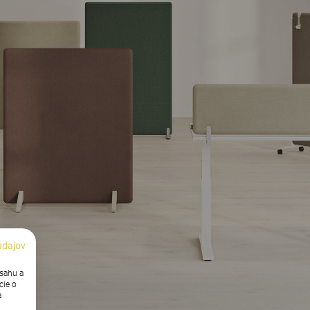
údajov
bsahu a
cie o
a