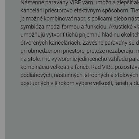
Nástenné paravány VIBE vám umožnia zlepšiť aku
kancelárii priestorovo efektívnym spôsobom. Ti
je možné kombinovať napr. s policami alebo nás
symbióza medzi formou a funkciou. Akustické vl
umožňujú vytvoriť tichú príjemnú hladinu okolitéh
otvorených kanceláriách. Závesné paravány sú 
pri obmedzenom priestore, pretože nezaberajú m
na stole. Pre vytvorenie jedinečného vzhľadu pa
kombináciu veľkostí a farieb. Rad VIBE pozostá
podlahových, nástenných, stropných a stolovýc
dostupných v širokom výbere veľkostí, farieb a di