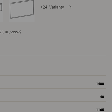
+24
Varianty
0, XL, vysoký
1400
40
1165