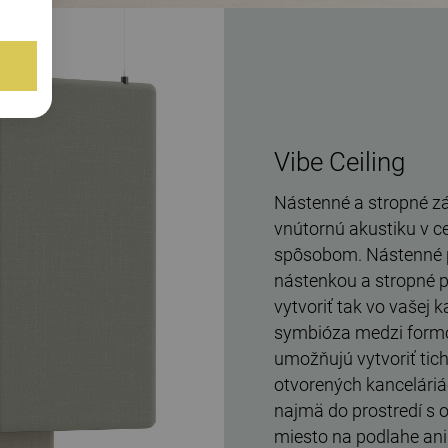
Vibe Ceiling
Nástenné a stropné z
vnútornú akustiku v ce
spôsobom. Nástenné p
nástenkou a stropné 
vytvoriť tak vo vašej 
symbióza medzi formou
umožňujú vytvoriť tich
otvorených kancelári
najmä do prostredí s
miesto na podlahe ani