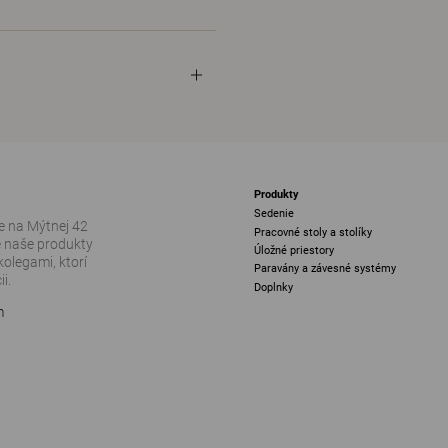
Produkty
Sedenie
 na Mýtnej 42
Pracovné stoly a stolíky
e naše produkty
Úložné priestory
kolegami, ktorí
Paravány a závesné systémy
i.
Doplnky
m