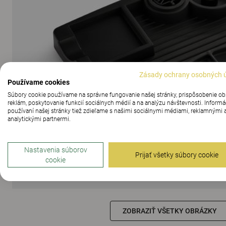
Zásady ochrany osobných 
Používame cookies
Súbory cookie používame na správne fungovanie našej stránky, prispôsobenie o
reklám, poskytovanie funkcií sociálnych médií a na analýzu návštevnosti. Informá
používaní našej stránky tiež zdieľame s našimi sociálnymi médiami, reklamnými 
analytickými partnermi.
Nastavenia súborov
Prijať všetky súbory cookie
cookie
ZOBRAZIŤ VŠETKY OBRÁZKY