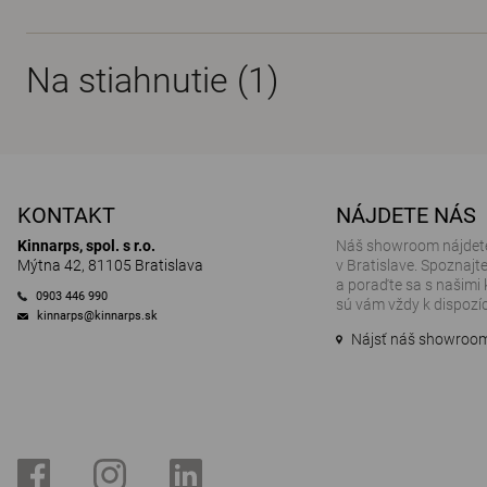
Na stiahnutie (
1
)
KONTAKT
NÁJDETE NÁS
Kinnarps, spol. s r.o.
Náš showroom nájdete
Mýtna 42, 81105 Bratislava
v Bratislave. Spoznajt
a poraďte sa s našimi 
0903 446 990
sú vám vždy k dispozíci
kinnarps@kinnarps.sk
Nájsť náš showroo