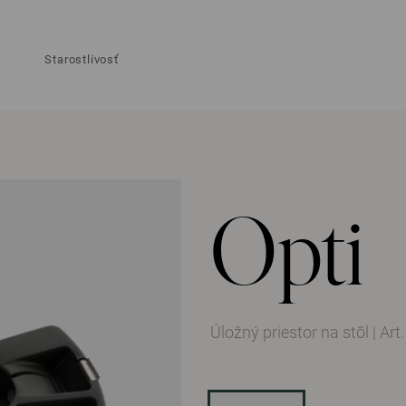
Starostlivosť
Opti
Úložný priestor na stôl
|
Art