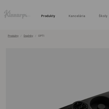
?
?
Produkty
Kancelária
Školy
Produkty
Doplnky
OPTI