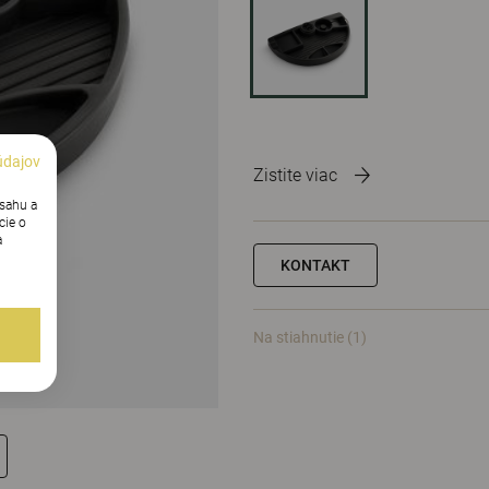
údajov
Zistite viac
bsahu a
cie o
a
KONTAKT
Na stiahnutie (1)