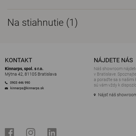
Na stiahnutie (
1
)
KONTAKT
NÁJDETE NÁS
Kinnarps, spol. s r.o.
Náš showroom nájdete
Mýtna 42, 81105 Bratislava
v Bratislave. Spoznajt
a poraďte sa s našimi 
0903 446 990
sú vám vždy k dispozíci
kinnarps@kinnarps.sk
Nájsť náš showroo