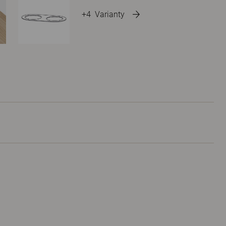
+4
Varianty