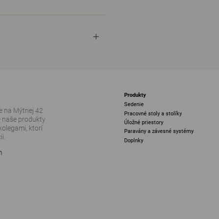
Produkty
Sedenie
 na Mýtnej 42
Pracovné stoly a stolíky
e naše produkty
Úložné priestory
kolegami, ktorí
Paravány a závesné systémy
i.
Doplnky
m