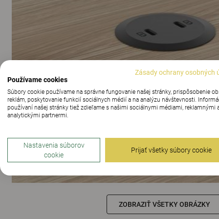
Zásady ochrany osobných 
Používame cookies
Súbory cookie používame na správne fungovanie našej stránky, prispôsobenie o
reklám, poskytovanie funkcií sociálnych médií a na analýzu návštevnosti. Informá
používaní našej stránky tiež zdieľame s našimi sociálnymi médiami, reklamnými 
analytickými partnermi.
Nastavenia súborov
Prijať všetky súbory cookie
cookie
ZOBRAZIŤ VŠETKY OBRÁZKY