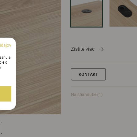
údajov
Zistite viac
bsahu a
cie o
a
KONTAKT
Na stiahnutie (1)