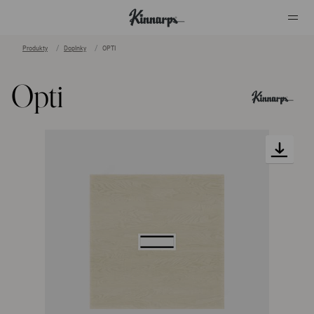
Produkty
Doplnky
OPTI
?
?
Opti