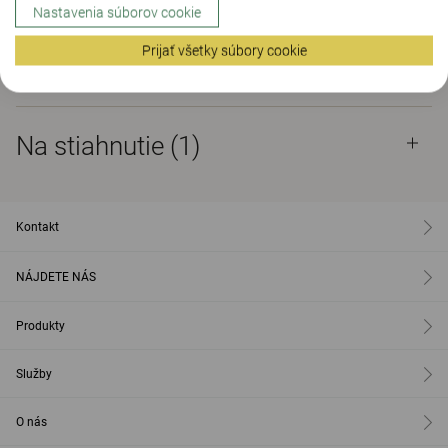
Nastavenia súborov cookie
KONTAKT
Prijať všetky súbory cookie
Na stiahnutie (1)
Na stiahnutie (
1
)
Kontakt
NÁJDETE NÁS
Produkty
Služby
O nás