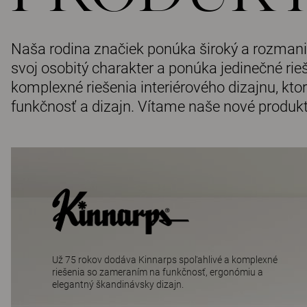
Naša rodina značiek ponúka široký a rozman
svoj osobitý charakter a ponúka jedinečné rieš
komplexné riešenia interiérového dizajnu, kto
funkčnosť a dizajn. Vítame naše nové produkt
Už 75 rokov dodáva Kinnarps spoľahlivé a komplexné
riešenia so zameraním na funkčnosť, ergonómiu a
elegantný škandinávsky dizajn.