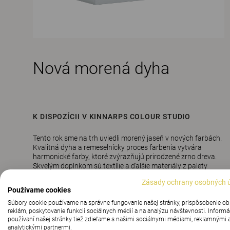
Nová morená dyha
K DISPOZÍCII V KINNARPS COLOUR STUDIO
Tento rok sme na trh uviedli morený jaseň v nových farbách.
Kvalitná dyha a remeselnícky proces farbenia vytvára
harmonické farby, ktoré zvýrazňujú prirodzené zrno dreva.
Skvelým doplnkom sú textílie a ďalšie materiály z palety
Kinnarps Color Studio. Môžete ich navzájom kombinovať
Zásady ochrany osobných 
alebo jednoducho vytvoríte monochromatický výraz.
Používame cookies
Súbory cookie používame na správne fungovanie našej stránky, prispôsobenie o
Prečítajte si viac
reklám, poskytovanie funkcií sociálnych médií a na analýzu návštevnosti. Informá
používaní našej stránky tiež zdieľame s našimi sociálnymi médiami, reklamnými 
analytickými partnermi.