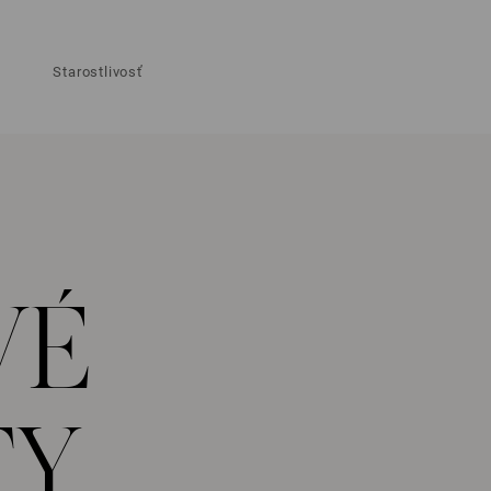
Starostlivosť
VÉ
TY