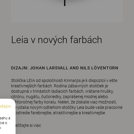
Leia v nových farbách
DIZAJN: JOHAN LARSVALL AND NILS LÖVENTORN
Stolička LEIA od spoločnosti Kinnarps je k dispozícii v ešte
kreatívnejších farbách. Rodina zábavných stoličiek je
dostupná v trinástich ladiacich farbách, vrátane hrušky,
citrónu, nugátu, čučoriedky, zaprášenej modrej alebo
tohtoročnej farby koralu. Nielen, že získate viac možností,
údajov
ale vďaka novým odtieňom stoličky Leia bude vaše pracovné
prostredie farebnejšie, atraktívnejšie a kreatívnejšie.
bsahu a
cie o
Prečítajte si viac
a