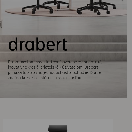
Pre zamestnancov, ktorí chcú overené ergonomické,
inovatívne kreslá, priateľské k úžívateľom, Drabert
prináša tú správnu jednoduchosť a pohodlie. Drabert,
značka kresiel s históriou a skúsenosťou.