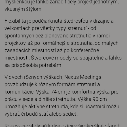
myšlienkou je ľahko zariadiť celý projekt jednotným,
vkusným štýlom.
Flexibilita je podčiarknutá štedrosťou v dizajne a
veľkostiach pre všetky typy stretnutí - od
spontánnych cez plánované stretnutia v rámci
projektov, až po formálnejšie stretnutia, od malých
zasadacích miestností až po konferenčné
miestnosti. Štvorcové modely sú spájateľné a ľahko
sa prispôsobia potrebám.
V dvoch rôznych výškach, Nexus Meetings
povzbudzuje k rôznym formám stretnutí a
komunikácie. Výška 74 cm je komfortná výška pre
prácu v sede a dlhšie stretnutia. Výška 90 cm
umožňuje aktívne stretnutia, kde si účastníci môžu
vybrať, či budú stáť alebo sedieť.
Rokovacie stoly sú k dispozícii v širokej škále farieb