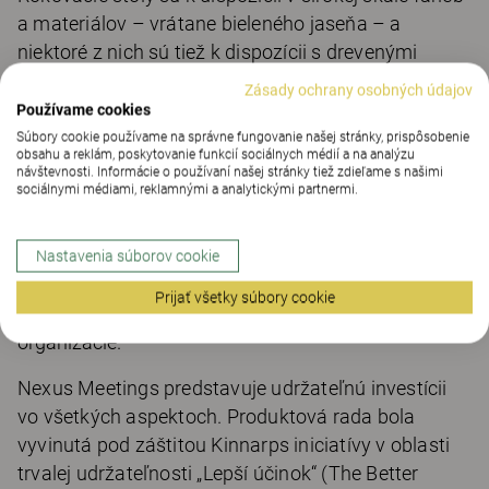
a materiálov – vrátane bieleného jaseňa – a
niektoré z nich sú tiež k dispozícii s drevenými
nohami: dub, buk alebo breza.
Zásady ochrany osobných údajov
Používame cookies
Keďže čím ďalej, tým viac stretnutí sa koná na
Súbory cookie používame na správne fungovanie našej stránky, prispôsobenie
diaľku, je Nexus Meetings vybavený najnovšími
obsahu a reklám, poskytovanie funkcií sociálnych médií a na analýzu
návštevnosti. Informácie o používaní našej stránky tiež zdieľame s našimi
technológiami pre stretnutia.
sociálnymi médiami, reklamnými a analytickými partnermi.
Rokovacie stoly môžu byť vybavené vymeniteľnými
komunikačnými a sieťovými modulmi, ktoré
Nastavenia súborov cookie
umožňujú jednoduchú aktualizáciu súčasne s
Prijať všetky súbory cookie
technologickým vývojom a zmenou potrieb danej
organizácie.
Nexus Meetings predstavuje udržateľnú investícii
vo všetkých aspektoch. Produktová rada bola
vyvinutá pod záštitou Kinnarps iniciatívy v oblasti
trvalej udržateľnosti „Lepší účinok“ (The Better