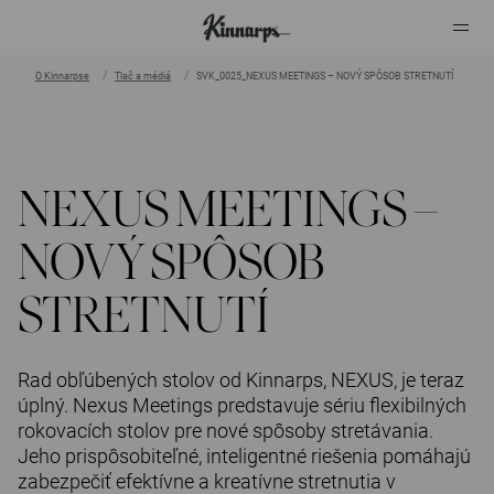
O Kinnarpse
Tlač a médiá
SVK_0025_NEXUS MEETINGS – NOVÝ SPÔSOB STRETNUTÍ
?
?
NEXUS MEETINGS –
NOVÝ SPÔSOB
STRETNUTÍ
Rad obľúbených stolov od Kinnarps, NEXUS, je teraz
úplný. Nexus Meetings predstavuje sériu flexibilných
rokovacích stolov pre nové spôsoby stretávania.
Jeho prispôsobiteľné, inteligentné riešenia pomáhajú
zabezpečiť efektívne a kreatívne stretnutia v