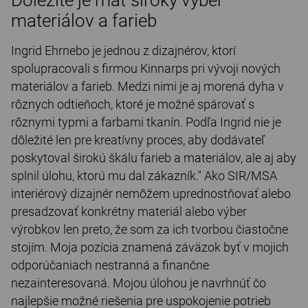
materiálov a farieb
Ingrid Ehrnebo je jednou z dizajnérov, ktorí
spolupracovali s firmou Kinnarps pri vývoji nových
materiálov a farieb. Medzi nimi je aj morená dyha v
rôznych odtieňoch, ktoré je možné spárovať s
rôznymi typmi a farbami tkanín. Podľa Ingrid nie je
dôležité len pre kreatívny proces, aby dodávateľ
poskytoval širokú škálu farieb a materiálov, ale aj aby
splnil úlohu, ktorú mu dal zákazník." Ako SIR/MSA
interiérový dizajnér nemôžem uprednostňovať alebo
presadzovať konkrétny materiál alebo výber
výrobkov len preto, že som za ich tvorbou čiastočne
stojím. Moja pozícia znamená záväzok byť v mojich
odporúčaniach nestranná a finančne
nezainteresovaná. Mojou úlohou je navrhnúť čo
najlepšie možné riešenia pre uspokojenie potrieb