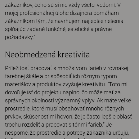
zákazníkov, čoho sú si nie vždy všetci vedomí. V
mojej profesionálnej úlohe dizajnéra pomáham
zákazníkom tým, že navrhujem najlepšie riešenia
splňajúc zadané funkčné, estetické a právne
požiadavky."
Neobmedzená kreativita
Príležitosť pracovať s množstvom farieb v rovnakej
farebnej škále a prispôsobiť ich rôznym typom
materiálov a produktov zvyšuje kreativitu. "Toto mi
dovoľuje ísť do projektu naplno, čo môže mať za
správnych okolností významný vplyv. Ak máte veľké
prostredie, ktoré musí obsahovať mnoho rôznych
prvkov, skúsenosť mi hovorí, že je často lepšie oblasť
trochu rozdeliť a pracovať s tónmi farieb." Je
nesporné, že prostredie a potreby zákazníka určujú,