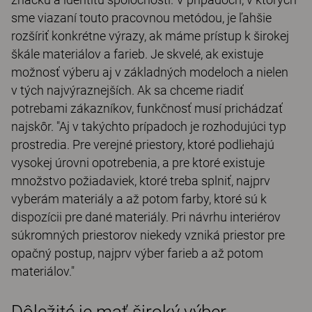
sme viazaní touto pracovnou metódou, je ľahšie
rozšíriť konkrétne výrazy, ak máme prístup k širokej
škále materiálov a farieb. Je skvelé, ak existuje
možnosť výberu aj v základných modeloch a nielen
v tých najvýraznejších. Ak sa chceme riadiť
potrebami zákazníkov, funkčnosť musí prichádzať
najskôr. "Aj v takýchto prípadoch je rozhodujúci typ
prostredia. Pre verejné priestory, ktoré podliehajú
vysokej úrovni opotrebenia, a pre ktoré existuje
množstvo požiadaviek, ktoré treba splniť, najprv
vyberám materiály a až potom farby, ktoré sú k
dispozícii pre dané materiály. Pri návrhu interiérov
súkromných ​​priestorov niekedy vzniká priestor pre
opačný postup, najprv výber farieb a až potom
materiálov."
Dôležité je mať široký výber