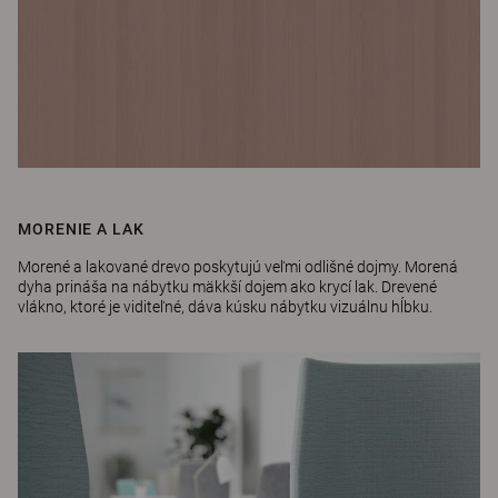
MORENIE A LAK
Morené a lakované drevo poskytujú veľmi odlišné dojmy. Morená
dyha prináša na nábytku mäkkší dojem ako krycí lak. Drevené
vlákno, ktoré je viditeľné, dáva kúsku nábytku vizuálnu hĺbku.