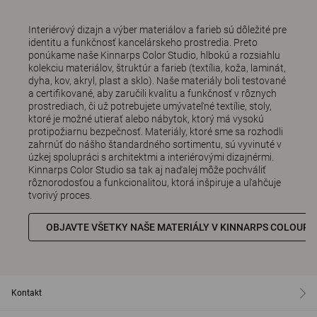
Interiérový dizajn a výber materiálov a farieb sú dôležité pre
identitu a funkčnosť kancelárskeho prostredia. Preto
ponúkame naše Kinnarps Color Studio, hlbokú a rozsiahlu
kolekciu materiálov, štruktúr a farieb (textília, koža, laminát,
dyha, kov, akryl, plast a sklo). Naše materiály boli testované
a certifikované, aby zaručili kvalitu a funkčnosť v rôznych
prostrediach, či už potrebujete umývateľné textílie, stoly,
ktoré je možné utierať alebo nábytok, ktorý má vysokú
protipožiarnu bezpečnosť. Materiály, ktoré sme sa rozhodli
zahrnúť do nášho štandardného sortimentu, sú vyvinuté v
úzkej spolupráci s architektmi a interiérovými dizajnérmi.
Kinnarps Color Studio sa tak aj naďalej môže pochváliť
rôznorodosťou a funkcionalitou, ktorá inšpiruje a uľahčuje
tvorivý proces.
OBJAVTE VŠETKY NAŠE MATERIÁLY V KINNARPS COLOUR 
Kontakt