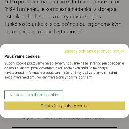
koľko priestoru máte na hru s farbami a materiálmi.
"Návrh interiéru je komplexná hádanka, v ktorej sa
estetika a budovanie značky musia spojiť s
funkčnosťou, ako aj s bezpečnosťou, ergonomickými
normami a normami dostupnosti."
Zásady ochrany osobných údajov
"Vďaka väčším možnostiam je práca,
Používame cookies
kde sa vízia mení na realitu,
Súbory cookie používame na správne fungovanie našej stránky, prispôsobenie
kreatívnejšia. Morená dyha poskytuje
obsahu a reklám, poskytovanie funkcií sociálnych médií a na analýzu
návštevnosti. Informácie o používaní našej stránky tiež zdieľame s našimi
ozajstný pocit dreva, keďže je evidentné,
sociálnymi médiami, reklamnými a analytickými partnermi.
že je to prírodný materiál. Je naozaj
jednoduché zosúladiť morené odtiene s
iným nábytkom, treba len nájsť základ
Nastavenia súborov cookie
farebného odtieňa a skombinovať ho s
Prijať všetky súbory cookie
ďalšími materiálmi."
Ingrid Ehrnebo, interiérová dizajnérka SIR/MSA