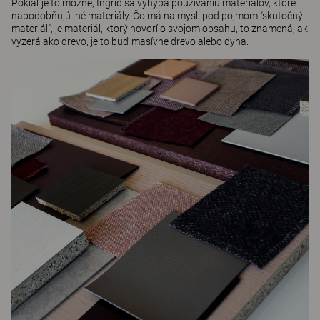
Pokiaľ je to možné, Ingrid sa vyhýba používaniu materiálov, ktoré
napodobňujú iné materiály. Čo má na mysli pod pojmom "skutočný
materiál", je materiál, ktorý hovorí o svojom obsahu, to znamená, ak
vyzerá ako drevo, je to buď masívne drevo alebo dyha.