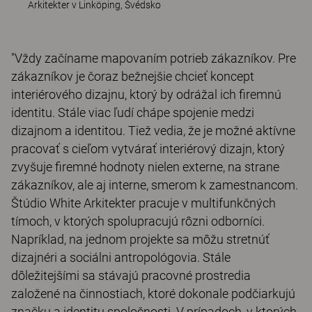
Arkitekter v Linköping, Švédsko
"Vždy začíname mapovaním potrieb zákazníkov. Pre
zákazníkov je čoraz bežnejšie chcieť koncept
interiérového dizajnu, ktorý by odrážal ich firemnú
identitu. Stále viac ľudí chápe spojenie medzi
dizajnom a identitou. Tiež vedia, že je možné aktívne
pracovať s cieľom vytvárať interiérový dizajn, ktorý
zvyšuje firemné hodnoty nielen externe, na strane
zákazníkov, ale aj interne, smerom k zamestnancom.
Štúdio White Arkitekter pracuje v multifunkčných
tímoch, v ktorých spolupracujú rôzni odborníci.
Napríklad, na jednom projekte sa môžu stretnúť
dizajnéri a sociálni antropológovia. Stále
dôležitejšími sa stávajú pracovné prostredia
založené na činnostiach, ktoré dokonale podčiarkujú
značku a identitu spoločnosti. V prípadoch, v ktorých