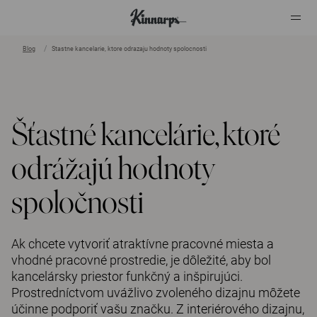
Blog
Stastne kancelarie, ktore odrazaju hodnoty spolocnosti
?
?
Šťastné kancelárie, ktoré
odrážajú hodnoty
spoločnosti
Ak chcete vytvoriť atraktívne pracovné miesta a
vhodné pracovné prostredie, je dôležité, aby bol
kancelársky priestor funkčný a inšpirujúci.
Prostredníctvom uvážlivo zvoleného dizajnu môžete
účinne podporiť vašu značku. Z interiérového dizajnu,